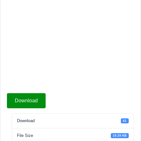
Download
Download
41
File Size
19.29 KB