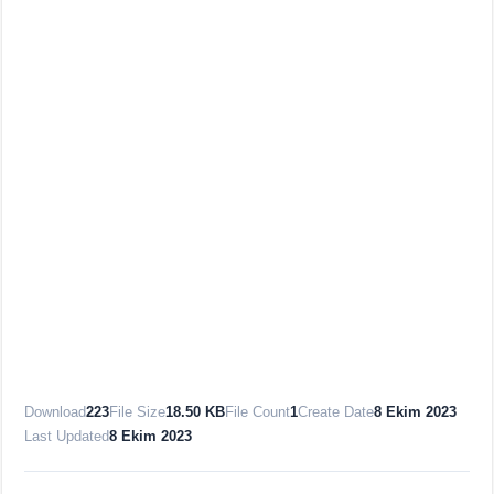
Download
223
File Size
18.50 KB
File Count
1
Create Date
8 Ekim 2023
Last Updated
8 Ekim 2023