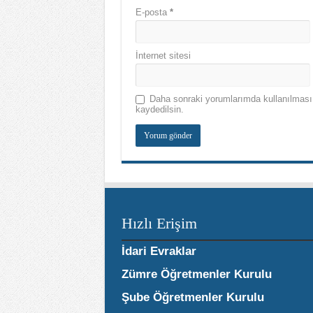
E-posta
*
İnternet sitesi
Daha sonraki yorumlarımda kullanılması 
kaydedilsin.
Hızlı Erişim
İdari Evraklar
Zümre Öğretmenler Kurulu
Şube Öğretmenler Kurulu