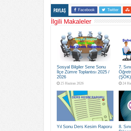
Facebook
Twitter
Paylaş
İlgili Makaleler
Sosyal Bilgiler Sene Sonu
7. Sı
İlçe Zümre Toplantısı 2025 /
Öğretm
2026
(ŞÖK)
25 Haziran 2026
24 Ha
Yıl Sonu Ders Kesim Raporu
8. Sını