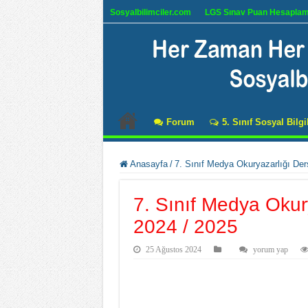
Sosyalbilimciler.com
LGS Sınav Puan Hesapla
Forum
5. Sınıf Sosyal Bilgi
Anasayfa
/
7. Sınıf Medya Okuryazarlığı Ders
7. Sınıf Medya Okury
2024 / 2025
25 Ağustos 2024
yorum yap