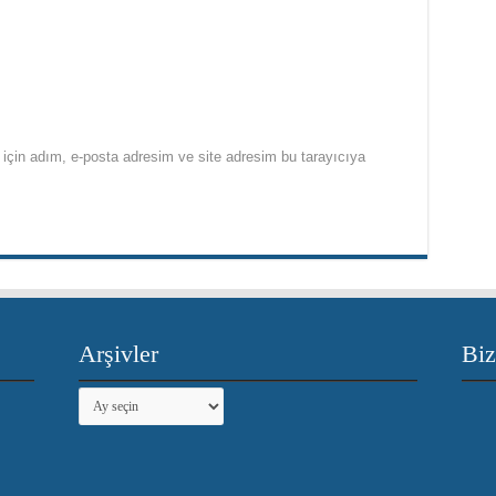
için adım, e-posta adresim ve site adresim bu tarayıcıya
Arşivler
Biz
Arşivler