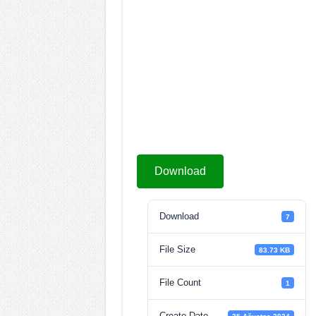
Download
Download
7
File Size
83.73 KB
File Count
1
Create Date