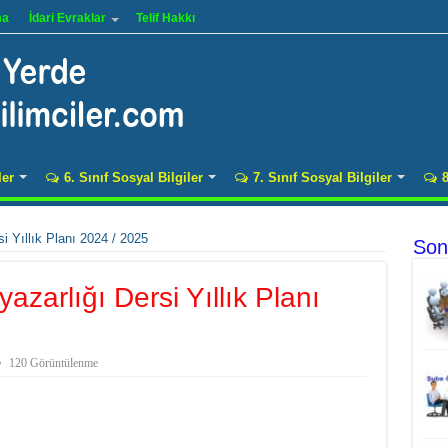
ma
İdari Evraklar
Telif Hakkı
ler
6. Sınıf Sosyal Bilgiler
7. Sınıf Sosyal Bilgiler
8
i Yıllık Planı 2024 / 2025
Son
azarlığı Dersi Yıllık Planı
120 Görüntülenme