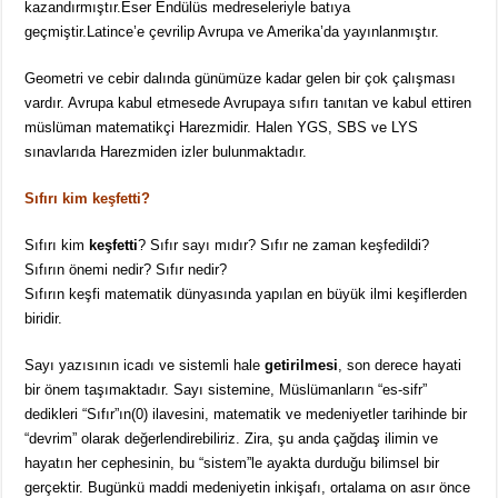
kazandırmıştır.Eser Endülüs medreseleriyle batıya
geçmiştir.Latince’e çevrilip Avrupa ve Amerika’da yayınlanmıştır.
Geometri ve cebir dalında günümüze kadar gelen bir çok çalışması
vardır. Avrupa kabul etmesede Avrupaya sıfırı tanıtan ve kabul ettiren
müslüman matematikçi Harezmidir. Halen YGS, SBS ve LYS
sınavlarıda Harezmiden izler bulunmaktadır.
Sıfırı kim keşfetti?
Sıfırı kim
keşfetti
? Sıfır sayı mıdır? Sıfır ne zaman keşfedildi?
Sıfırın önemi nedir? Sıfır nedir?
Sıfırın keşfi matematik dünyasında yapılan en büyük ilmi keşiflerden
biridir.
Sayı yazısının icadı ve sistemli hale
getirilmesi
, son derece hayati
bir önem taşımaktadır. Sayı sistemine, Müslümanların “es-sifr”
dedikleri “Sıfır”ın(0) ilavesini, matematik ve medeniyetler tarihinde bir
“devrim” olarak değerlendirebiliriz. Zira, şu anda çağdaş ilimin ve
hayatın her cephesinin, bu “sistem”le ayakta durduğu bilimsel bir
gerçektir. Bugünkü maddi medeniyetin inkişafı, ortalama on asır önce