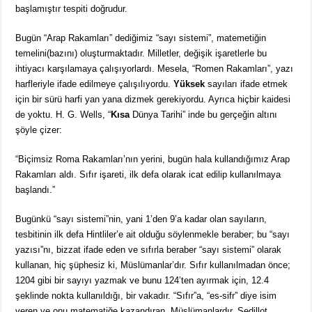
başlamıştır tespiti doğrudur.
Bugün “Arap Rakamları” dediğimiz “sayı sistemi”, matemetiğin
temelini(bazını) oluşturmaktadır. Milletler, değişik işaretlerle bu
ihtiyacı karşılamaya çalışıyorlardı. Mesela, “Romen Rakamları”, yazı
harfleriyle ifade edilmeye çalışılıyordu.
Yüksek
sayıları ifade etmek
için bir sürü harfi yan yana dizmek gerekiyordu. Ayrıca hiçbir kaidesi
de yoktu. H. G. Wells, “
Kısa
Dünya Tarihi” inde bu gerçeğin altını
şöyle çizer:
“Biçimsiz Roma Rakamları’nın yerini, bugün hala kullandığımız Arap
Rakamları aldı. Sıfır işareti, ilk defa olarak icat edilip kullanılmaya
başlandı.”
Bugünkü “sayı sistemi”nin, yani 1’den 9’a kadar olan sayıların,
tesbitinin ilk defa Hintliler’e ait olduğu söylenmekle beraber; bu “sayı
yazısı”nı, bizzat ifade eden ve sıfırla beraber “sayı sistemi” olarak
kullanan, hiç şüphesiz ki, Müslümanlar’dır. Sıfır kullanılmadan önce;
1204 gibi bir sayıyı yazmak ve bunu 124’ten ayırmak için, 12.4
şeklinde nokta kullanıldığı, bir vakadır. “Sıfır”a, “es-sifr” diye isim
veren ve onu matematiğe kazandıran, Müslümanlardır. Sedillot,