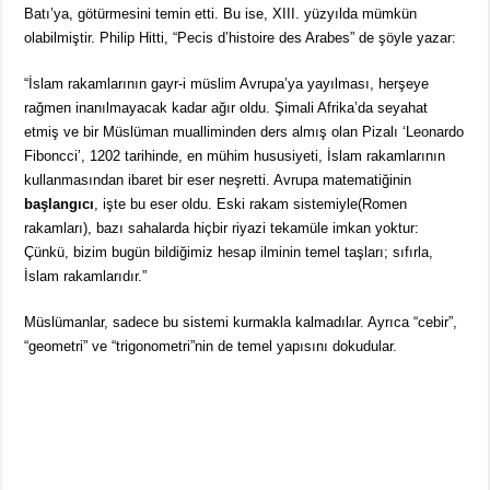
Batı’ya, götürmesini temin etti. Bu ise, XIII. yüzyılda mümkün
olabilmiştir. Philip Hitti, “Pecis d’histoire des Arabes” de şöyle yazar:
“İslam rakamlarının gayr-i müslim Avrupa’ya yayılması, herşeye
rağmen inanılmayacak kadar ağır oldu. Şimali Afrika’da seyahat
etmiş ve bir Müslüman mualliminden ders almış olan Pizalı ‘Leonardo
Fiboncci’, 1202 tarihinde, en mühim hususiyeti, İslam rakamlarının
kullanmasından ibaret bir eser neşretti. Avrupa matematiğinin
başlangıcı
, işte bu eser oldu. Eski rakam sistemiyle(Romen
rakamları), bazı sahalarda hiçbir riyazi tekamüle imkan yoktur:
Çünkü, bizim bugün bildiğimiz hesap ilminin temel taşları; sıfırla,
İslam rakamlarıdır.”
Müslümanlar, sadece bu sistemi kurmakla kalmadılar. Ayrıca “cebir”,
“geometri” ve “trigonometri”nin de temel yapısını dokudular.