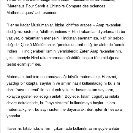
“Materiauz Pour Servir a L’histoire Compara des sciences
Mathematiques” adlı eserinde:
“Her ne kadar Müslümanlar, bizim ‘chiffres arabes = Arap rakamları’
dediğimiz sisteme, ‘chiffres indiens = Hind rakamlar’ diyorlarsa da bu
vaziyet, o rakamların menşeini Hindistan saymamıza, kafi bir sebep
değildir. Çünkü Müslümanlar, ‘proclus’un tarif ettiği bir alete de ‘cercle
İndien = Hind çemberi’ ismini vermişlerdir. Zaten Arap rakamlarının,
şekil itibariyle Hind rakamlarından büsbütün başka türlü olduğu da
tesbit edilmiştir” der.
Matematik tarihinin unutamayacağı büyük matematikçi Harezmi,
yazdığı bir kitapta; sayıların ve sıfırın nasıl kullanılacağını bu sıfır
dahil “sayı sistemi” ile nasıl çok yüksek basamaktan sayıların,
kolayca gösterilebileceğin anlatır. Böylece, İslam coğrafyasındaki
devlet dairelerinde, bu “sayı sistemi” kullanılmaya başlar. İslam
matematikçileri, bu sayı sistemine dayanarak, dört
işlemli
hesaplar
yaparlar.
Harezmi, kitabında, sıfırın, çıkarmada kullanılmasını şöyle anlatır: