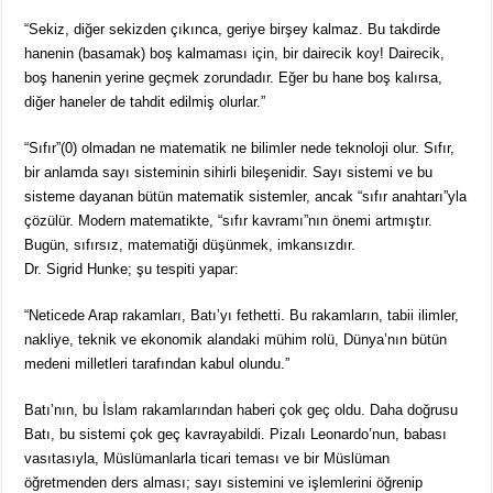
“Sekiz, diğer sekizden çıkınca, geriye birşey kalmaz. Bu takdirde
hanenin (basamak) boş kalmaması için, bir dairecik koy! Dairecik,
boş hanenin yerine geçmek zorundadır. Eğer bu hane boş kalırsa,
diğer haneler de tahdit edilmiş olurlar.”
“Sıfır”(0) olmadan ne matematik ne bilimler nede teknoloji olur. Sıfır,
bir anlamda sayı sisteminin sihirli bileşenidir. Sayı sistemi ve bu
sisteme dayanan bütün matematik sistemler, ancak “sıfır anahtarı”yla
çözülür. Modern matematikte, “sıfır kavramı”nın önemi artmıştır.
Bugün, sıfırsız, matematiği düşünmek, imkansızdır.
Dr. Sigrid Hunke; şu tespiti yapar:
“Neticede Arap rakamları, Batı’yı fethetti. Bu rakamların, tabii ilimler,
nakliye, teknik ve ekonomik alandaki mühim rolü, Dünya’nın bütün
medeni milletleri tarafından kabul olundu.”
Batı’nın, bu İslam rakamlarından haberi çok geç oldu. Daha doğrusu
Batı, bu sistemi çok geç kavrayabildi. Pizalı Leonardo’nun, babası
vasıtasıyla, Müslümanlarla ticari teması ve bir Müslüman
öğretmenden ders alması; sayı sistemini ve işlemlerini öğrenip