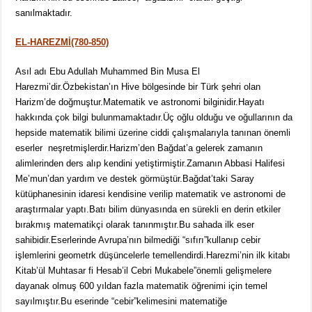
sanılmaktadır.
EL-HAREZMİ(780-850)
Asıl adı Ebu Adullah Muhammed Bin Musa El
Harezmi’dir.Özbekistan’ın Hive bölgesinde bir Türk şehri olan
Harizm’de doğmuştur.Matematik ve astronomi bilginidir.Hayatı
hakkında çok bilgi bulunmamaktadır.Üç oğlu olduğu ve oğullarının da
hepside matematik bilimi üzerine ciddi çalışmalarıyla tanınan önemli
eserler neşretmişlerdir.Harizm’den Bağdat’a gelerek zamanın
alimlerinden ders alıp kendini yetiştirmiştir.Zamanın Abbasi Halifesi
Me’mun’dan yardım ve destek görmüştür.Bağdat’taki Saray
kütüphanesinin idaresi kendisine verilip matematik ve astronomi de
araştırmalar yaptı.Batı bilim dünyasında en sürekli en derin etkiler
bırakmış matematikçi olarak tanınmıştır.Bu sahada ilk eser
sahibidir.Eserlerinde Avrupa’nın bilmediği “sıfırı”kullanıp cebir
işlemlerini geometrk düşüncelerle temellendirdi.Harezmi’nin ilk kitabı
Kitab’ül Muhtasar fi Hesab’il Cebri Mukabele”önemli gelişmelere
dayanak olmuş 600 yıldan fazla matematik öğrenimi için temel
sayılmıştır.Bu eserinde “cebir”kelimesini matematiğe