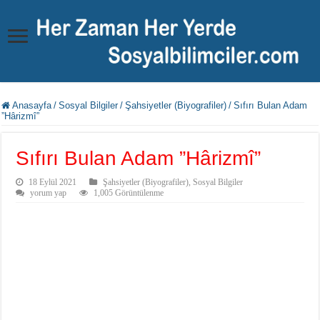
Anasayfa
/
Sosyal Bilgiler
/
Şahsiyetler (Biyografiler)
/
Sıfırı Bulan Adam
”Hârizmî”
Sıfırı Bulan Adam ”Hârizmî”
18 Eylül 2021
Şahsiyetler (Biyografiler)
,
Sosyal Bilgiler
yorum yap
1,005 Görüntülenme