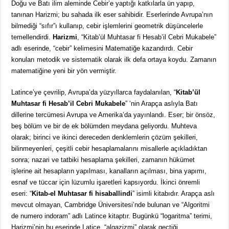
Doğu ve Batı ilim aleminde Cebir’e yaptığı katkılarla ün yapıp,
tanınan Harizmi; bu sahada ilk eser sahibidir. Eserlerinde Avrupa’nın
bilmediği “sıfır”ı kullanıp, cebir işlemlerini geometrik düşüncelerle
temellendirdi.
Harizmi
, “Kitab’ül Muhtasar fi Hesab’il Cebri Mukabele”
adlı eserinde, “cebir” kelimesini Matematiğe kazandırdı. Cebir
konuları metodik ve sistematik olarak ilk defa ortaya koydu. Zamanın
matematiğine yeni bir yön vermiştir.
Latince’ye çevrilip, Avrupa’da yüzyıllarca faydalanılan, “
Kitab’ül
Muhtasar fi Hesab’il Cebri Mukabele
” ‘nin Arapça aslıyla Batı
dillerine tercümesi Avrupa ve Amerika’da yayınlandı. Eser; bir önsöz,
beş bölüm ve bir de ek bölümden meydana geliyordu. Muhteva
olarak; birinci ve ikinci dereceden denklemlerin çözüm şekilleri,
bilinmeyenleri, çeşitli cebir hesaplamalarını misallerle açıkladıktan
sonra; nazari ve tatbiki hesaplama şekilleri, zamanın hükümet
işlerine ait hesapların yapılması, kanalların açılması, bina yapımı,
esnaf ve tüccar için lüzumlu işaretleri kapsıyordu. İkinci önremli
eseri: “
Kitab-el Muhtasar fi hisaballindi
” isimli kitabıdır. Arapça aslı
mevcut olmayan, Cambridge Üniversitesi’nde bulunan ve “Algoritmi
de numero indoram” adlı Latince kitaptır. Bugünkü “logaritma” terimi,
Harizmi’nin bu eserinde Latice, “algazizmi” olarak geçtiği