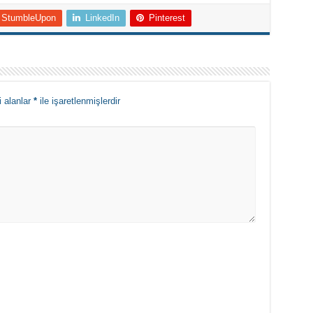
StumbleUpon
LinkedIn
Pinterest
i alanlar
*
ile işaretlenmişlerdir