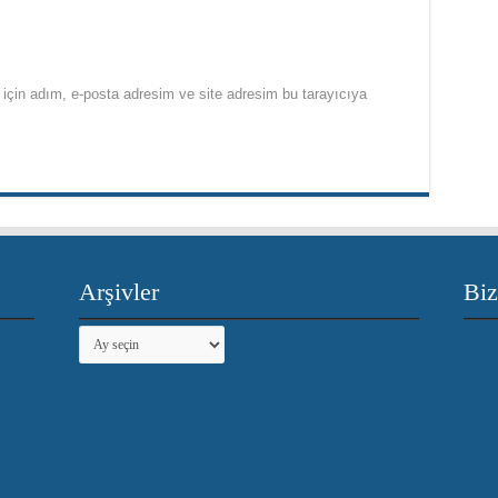
için adım, e-posta adresim ve site adresim bu tarayıcıya
Arşivler
Biz
Arşivler