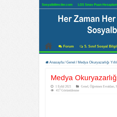
Sosyalbilimciler.com
LGS Sınav Puan Hesapla
Forum
5. Sınıf Sosyal Bilgi
Anasayfa
/
Genel
/
Medya Okuryazarlığı Yıllı
Medya Okuryazarlığı 
1 Eylül 2021
Genel
,
Öğretmen Evrakları
,
S
417 Görüntülenme