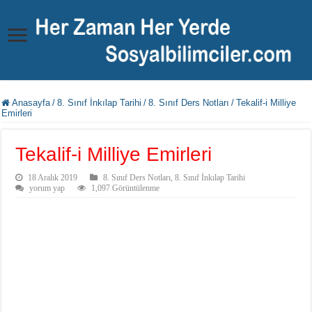
Anasayfa
/
8. Sınıf İnkılap Tarihi
/
8. Sınıf Ders Notları
/
Tekalif-i Milliye
Emirleri
Tekalif-i Milliye Emirleri
18 Aralık 2019
8. Sınıf Ders Notları
,
8. Sınıf İnkılap Tarihi
yorum yap
1,097 Görüntülenme