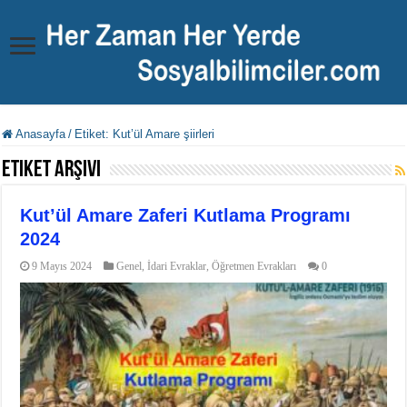
Anasayfa
/
Etiket:
Kut’ül Amare şiirleri
Etiket Arşivi
Kut’ül Amare Zaferi Kutlama Programı
2024
9 Mayıs 2024
Genel
,
İdari Evraklar
,
Öğretmen Evrakları
0