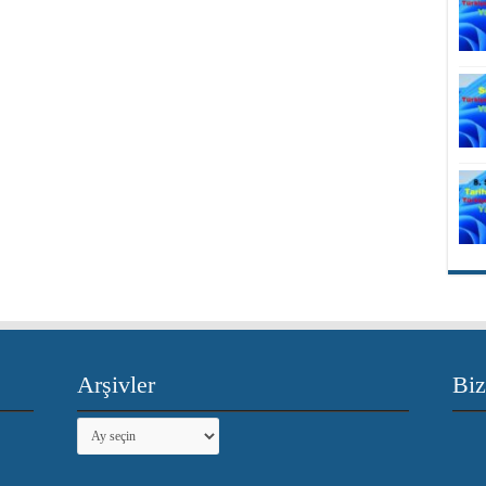
Arşivler
Biz
Arşivler