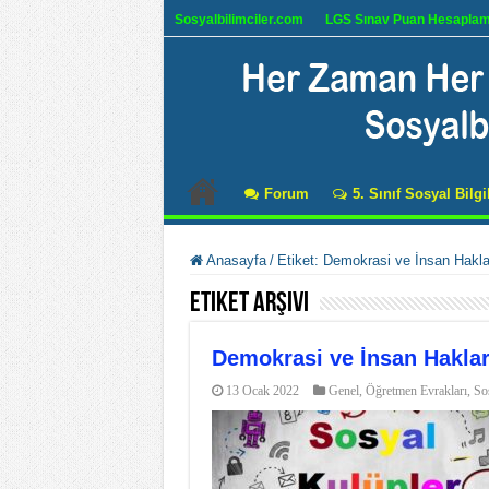
Sosyalbilimciler.com
LGS Sınav Puan Hesapla
Forum
5. Sınıf Sosyal Bilgi
Anasayfa
/
Etiket:
Demokrasi ve İnsan Hakla
Etiket Arşivi
Demokrasi ve İnsan Haklar
13 Ocak 2022
Genel
,
Öğretmen Evrakları
,
Sos