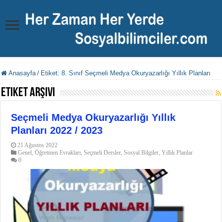
Anasayfa
/
Etiket:
8. Sınıf Seçmeli Medya Okuryazarlığı Yıllık Planları
Etiket Arşivi
Seçmeli Medya Okuryazarlığı Yıllık
Planları 2022 / 2023
21 Ağustos 2022
Genel
,
Öğretmen Evrakları
,
Seçmeli Dersler
,
Sosyal Bilgiler
,
Yıllık Planlar
0