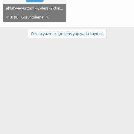
ahlak-ve-yurttaslik-2-dersi-2-donem-2-yazili-2025-2026.docx
41.8 KB · Görüntüleme: 78
Cevap yazmak için giriş yap yada kayıt ol.