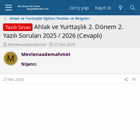
Giriş yap
Kayıt ol
Ahlak ve Yurttaşlık Eğitimi Yazılılar ve Belgeler
Ahlak ve Yurttaşlık 2. Dönem 2.
Yazılı Sınav
Yazılı Soruları 2025 / 2026 (Cevaplı)
K
B
Mevlenaademahmet
27 Nis 2026
o
a
Mevlenaademahmet
n
ş
M
b
l
Nişancı
u
a
y
n
u
g
27 Nis 2026
#1
b
ı
a
ç
ş
t
l
a
a
r
t
i
a
h
n
i