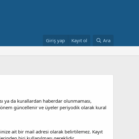
Giriş yap
Kayıt ol
Ara
ması ya da kurallardan haberdar olunmaması,
m dönem güncellenir ve üyeler periyodik olarak kural
nize ait bir mail adresi olarak belirtilemez. Kayıt
erinden biri kullanılması gereklidir.