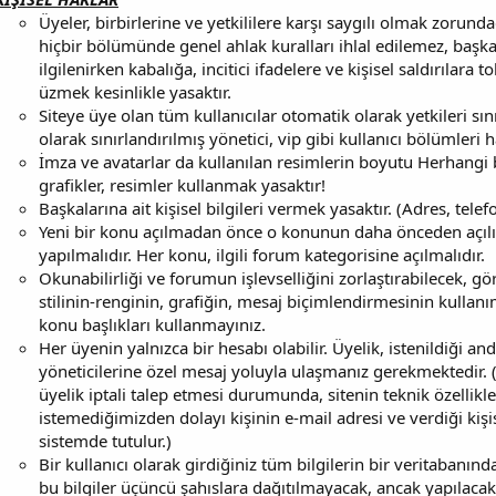
Üyeler, birbirlerine ve yetkililere karşı saygılı olmak zorun
hiçbir bölümünde genel ahlak kuralları ihlal edilemez, başka
ilgilenirken kabalığa, incitici ifadelere ve kişisel saldırılara 
üzmek kesinlikle yasaktır.
Siteye üye olan tüm kullanıcılar otomatik olarak yetkileri sı
olarak sınırlandırılmış yönetici, vip gibi kullanıcı bölümleri ha
İmza ve avatarlar da kullanılan resimlerin boyutu Herhangi bi
grafikler, resimler kullanmak yasaktır!
Başkalarına ait kişisel bilgileri vermek yasaktır. (Adres, tele
Yeni bir konu açılmadan önce o konunun daha önceden açıl
yapılmalıdır. Her konu, ilgili forum kategorisine açılmalıdır.
Okunabilirliği ve forumun işlevselliğini zorlaştırabilecek, gö
stilinin-renginin, grafiğin, mesaj biçimlendirmesinin kullan
konu başlıkları kullanmayınız.
Her üyenin yalnızca bir hesabı olabilir. Üyelik, istenildiği anda 
yöneticilerine özel mesaj yoluyla ulaşmanız gerekmektedir.
üyelik iptali talep etmesi durumunda, sitenin teknik özelli
istemediğimizden dolayı kişinin e-mail adresi ve verdiği kişisel 
sistemde tutulur.)
Bir kullanıcı olarak girdiğiniz tüm bilgilerin bir veritabanı
bu bilgiler üçüncü şahıslara dağıtılmayacak, ancak yapılaca