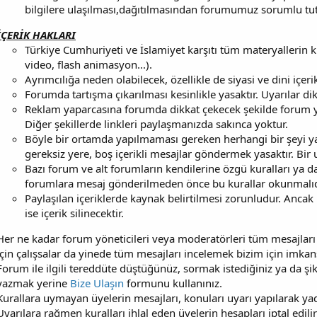
bilgilere ulaşılması,dağıtılmasından forumumuz sorumlu tu
İÇERİK HAKLARI
Türkiye Cumhuriyeti ve İslamiyet karşıtı tüm materyallerin ku
video, flash animasyon...).
Ayrımcılığa neden olabilecek, özellikle de siyasi ve dini içer
Forumda tartışma çıkarılması kesinlikle yasaktır. Uyarılar dik
Reklam yaparcasına forumda dikkat çekecek şekilde forum yad
Diğer şekillerde linkleri paylaşmanızda sakınca yoktur.
Böyle bir ortamda yapılmaması gereken herhangi bir şeyi yap
gereksiz yere, boş içerikli mesajlar göndermek yasaktır. Bir u
Bazı forum ve alt forumların kendilerine özgü kuralları ya d
forumlara mesaj gönderilmeden önce bu kurallar okunmalıdı
Paylaşılan içeriklerde kaynak belirtilmesi zorunludur. Ancak 
ise içerik silinecektir.
Her ne kadar forum yöneticileri veya moderatörleri tüm mesajları
için çalışsalar da yinede tüm mesajları incelemek bizim için imkansı
Forum ile ilgili tereddüte düştüğünüz, sormak istediğiniz ya da 
yazmak yerine
Bize Ulaşın
formunu kullanınız.
Kurallara uymayan üyelerin mesajları, konuları uyarı yapılarak 
Uyarılara rağmen kuralları ihlal eden üyelerin hesapları iptal edilir 