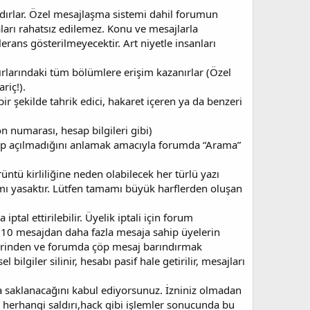
dadırlar. Özel mesajlaşma sistemi dahil forumun
ları rahatsız edilemez. Konu ve mesajlarla
tolerans gösterilmeyecektir. Art niyetle insanları
nırlarındaki tüm bölümlere erişim kazanırlar (Özel
riç!).
r şekilde tahrik edici, hakaret içeren ya da benzeri
fon numarası, hesap bilgileri gibi)
ıp açılmadığını anlamak amacıyla forumda “Arama”
rüntü kirliliğine neden olabilecek her türlü yazı
ımı yasaktır. Lütfen tamamı büyük harflerden oluşan
iptal ettirilebilir. Üyelik iptali için forum
 (10 mesajdan daha fazla mesaja sahip üyelerin
klerinden ve forumda çöp mesaj barındırmak
bilgiler silinir, hesabı pasif hale getirilir, mesajları
nda saklanacağını kabul ediyorsunuz. İzniniz olmadan
k herhangi saldırı,hack gibi işlemler sonucunda bu