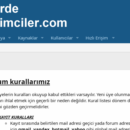
ya
Kaynaklar
Kullanıcılar
Hızlı Erişim
um kurallarımız
elerin kuralları okuyup kabul ettikleri varsayılır. Yeni üye olun
arı ihlal etmek için geçerli bir neden değildir. Kural listesi döne
ini gözden geçirmelidirler.
KAYIT KURALLARI
Kayıt sırasında belirtilen mail adresi geçici yada forum adresi
için
gmail, yandex, hotmail, yahoo
gibi global mail adresl