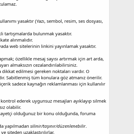
tulamaz.
llanımı yasaktır (Yazı, sembol, resim, ses dosyası,
ikli tartışmalarda bulunmak yasaktır.
kate alınmalıdır.
a web sitelerinin linkini yayınlamak yasaktır.
mak; özellikle mesaj sayısı artırmak için art arda,
yarı almaksızın cezalandırılabilirsiniz.
a dikkat edilmesi gereken noktaları vardır. O
r. Sabitlenmiş tüm konulara göz atmanız önerilir.
içerik sadece kaynağın reklamlanması için kullanılır
 kontrol ederek uygunsuz mesajları ayıklayıp silmek
z olabilir.
şikayetçi olduğunuz bir konu olduğunda, foruma
yada yapılmadan
silinir/taşınır/düzenlenebilir
.
ve siteden uzaklaştırılırlar.