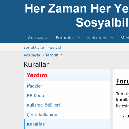
Ana sayfa
Forumlar
Neler yeni
Med
Son aktivite
Kayıt ol
Ana sayfa
Yardım
Kurallar
Yardım
For
İfadeler
Tüm üy
BB Kodu
kurall
Kullanıcı ödülleri
listes
Çerez kullanımı
Kurallar