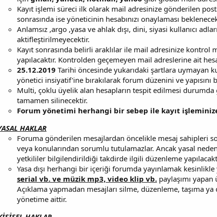
Kayıt işlemi süreci ilk olarak mail adresinize gönderilen post
sonrasında ise yöneticinin hesabınızı onaylaması beklenecekt
Anlamsız ,argo ,yasa ve ahlak dışı, dini, siyasi kullanıcı adl
aktifleştirilmeyecektir.
Kayıt sonrasında belirli araklılar ile mail adresinize kontrol
yapılacaktır. Kontrolden geçemeyen mail adreslerine ait hesap
25.12.2019
Tarihi öncesinde yukarıdaki şartlara uymayan kull
yönetici insiyatif'ine bırakılarak forum düzenini ve yapısını
Multi, çoklu üyelik alan hesapların tespit edilmesi durumda
tamamen silinecektir.
Forum yönetimi herhangi bir sebep ile kayıt işlemini
YASAL HAKLAR
Foruma gönderilen mesajlardan öncelikle mesaj sahipleri so
veya konularından sorumlu tutulamazlar. Ancak yasal neden
yetkililer bilgilendirildiği takdirde ilgili düzenleme yapılacakt
Yasa dışı herhangi bir içeriği forumda yayınlamak kesinlikle 
serial vb. ve müzik mp3, video klip vb.
paylaşımı yapan üy
Açıklama yapmadan mesajları silme, düzenleme, taşıma y
yönetime aittir.
KİŞİSEL HAKLAR