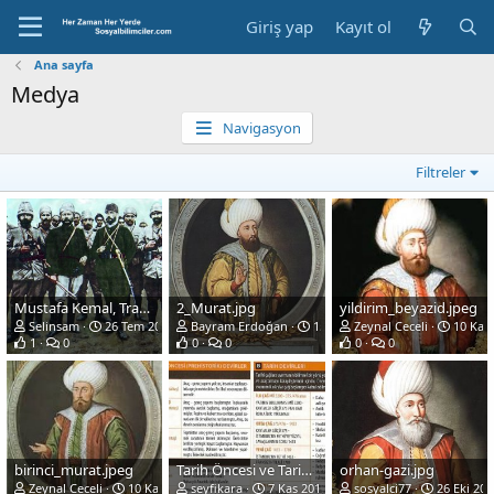
Giriş yap
Kayıt ol
Ana sayfa
Medya
Navigasyon
Filtreler
Mustafa Kemal, Trablusta. (1912)
2_Murat.jpg
yildirim_beyazid.jpeg
Selinsam
26 Tem 2020
Bayram Erdoğan
15 Kas 2019
Zeynal Ceceli
10 Kas 
1
0
0
0
0
0
birinci_murat.jpeg
Tarih Öncesi ve Tarih Devirleri Özeti (Tablo)
orhan-gazi.jpg
Zeynal Ceceli
10 Kas 2019
seyfikara
7 Kas 2019
sosyalci77
26 Eki 201