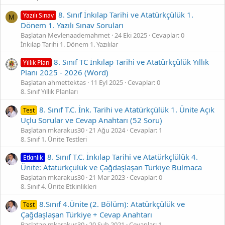
8. Sınıf İnkılap Tarihi ve Atatürkçülük 1.
Yazılı Sınav
M
Dönem 1. Yazılı Sınav Soruları
Başlatan Mevlenaademahmet
24 Eki 2025
Cevaplar: 0
İnkılap Tarihi 1. Dönem 1. Yazılılar
8. Sınıf TC İnkılap Tarihi ve Atatürkçülük Yıllık
Yıllık Plan
Planı 2025 - 2026 (Word)
Başlatan ahmettektas
11 Eyl 2025
Cevaplar: 0
8. Sınıf Yıllık Planları
8. Sınıf T.C. İnk. Tarihi ve Atatürkçülük 1. Ünite Açık
Test
Uçlu Sorular ve Cevap Anahtarı (52 Soru)
Başlatan mkarakus30
21 Ağu 2024
Cevaplar: 1
8. Sınıf 1. Ünite Testleri
8. Sınıf T.C. İnkılap Tarihi ve Atatürkçlülük 4.
Etkinlik
Ünite: Atatürkçülük ve Çağdaşlaşan Türkiye Bulmaca
Başlatan mkarakus30
21 Mar 2023
Cevaplar: 0
8. Sınıf 4. Ünite Etkinlikleri
8.Sınıf 4.Ünite (2. Bölüm): Atatürkçülük ve
Test
Çağdaşlaşan Türkiye + Cevap Anahtarı
Başlatan mkarakus30
20 Şub 2021
Cevaplar: 1