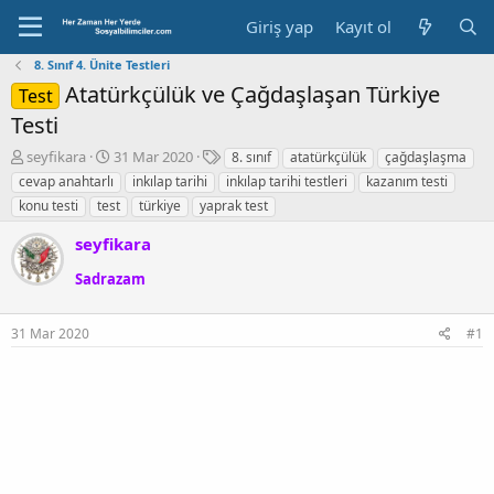
Giriş yap
Kayıt ol
8. Sınıf 4. Ünite Testleri
Atatürkçülük ve Çağdaşlaşan Türkiye
Test
Testi
K
B
E
seyfikara
31 Mar 2020
8. sınıf
atatürkçülük
çağdaşlaşma
o
a
t
cevap anahtarlı
inkılap tarihi
inkılap tarihi testleri
kazanım testi
n
ş
i
konu testi
test
türkiye
yaprak test
b
l
k
u
a
e
seyfikara
y
n
t
u
g
l
Sadrazam
b
ı
e
a
ç
r
ş
t
31 Mar 2020
#1
l
a
a
r
t
i
a
h
n
i