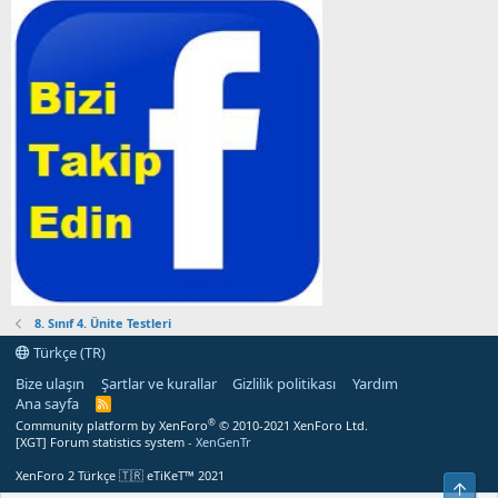
8. Sınıf 4. Ünite Testleri
Türkçe (TR)
Bize ulaşın
Şartlar ve kurallar
Gizlilik politikası
Yardım
Ana sayfa
R
S
®
Community platform by XenForo
© 2010-2021 XenForo Ltd.
S
[XGT] Forum statistics system
- XenGenTr
XenForo 2 Türkçe 🇹🇷 eTiKeT™ 2021
Üst